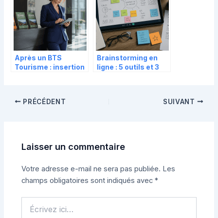
et l’orthographe
administrative
Après un BTS
Brainstorming en
Tourisme : insertion
ligne : 5 outils et 3
immédiate,
méthodes pour
poursuite d’études
structurer votre
ou réorientation ?
intelligence
PRÉCÉDENT
SUIVANT
collective
Laisser un commentaire
Votre adresse e-mail ne sera pas publiée.
Les
champs obligatoires sont indiqués avec
*
Écrivez
ici…