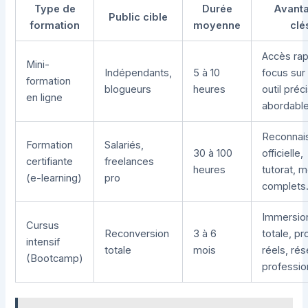
Type de
Durée
Avant
Public cible
formation
moyenne
clé
Accès rap
Mini-
Indépendants,
5 à 10
focus sur
formation
blogueurs
heures
outil préc
en ligne
abordable
Reconnai
Formation
Salariés,
30 à 100
officielle,
certifiante
freelances
heures
tutorat, 
(e-learning)
pro
complets
Immersio
Cursus
Reconversion
3 à 6
totale, pr
intensif
totale
mois
réels, ré
(Bootcamp)
professio