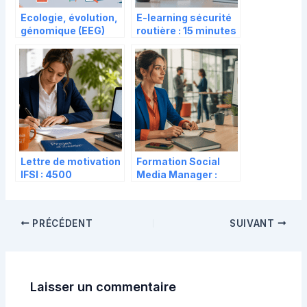
Ecologie, évolution,
E-learning sécurité
génomique (EEG)
routière : 15 minutes
pour protéger vos
salariés sans
paralyser votre
activité
Lettre de motivation
Formation Social
IFSI : 4500
Media Manager :
caractères pour
passez de
convaincre les jurys
l’exécution à la
Parcoursup
stratégie pour
PRÉCÉDENT
SUIVANT
booster votre
carrière
Laisser un commentaire