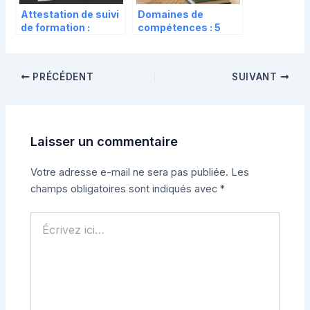
Attestation de suivi
Domaines de
de formation :
compétences : 5
l’erreur de rédaction
piliers pour
qui peut bloquer vos
structurer votre
financements
parcours et
PRÉCÉDENT
SUIVANT
convaincre les
recruteurs
Laisser un commentaire
Votre adresse e-mail ne sera pas publiée.
Les
champs obligatoires sont indiqués avec
*
Écrivez
ici…