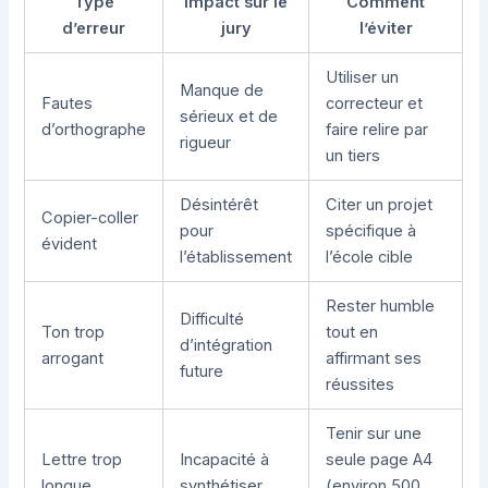
Type
Impact sur le
Comment
d’erreur
jury
l’éviter
Utiliser un
Manque de
Fautes
correcteur et
sérieux et de
d’orthographe
faire relire par
rigueur
un tiers
Désintérêt
Citer un projet
Copier-coller
pour
spécifique à
évident
l’établissement
l’école cible
Rester humble
Difficulté
Ton trop
tout en
d’intégration
arrogant
affirmant ses
future
réussites
Tenir sur une
Lettre trop
Incapacité à
seule page A4
longue
synthétiser
(environ 500