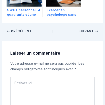
SWOT personnel : 4
Exercer en
quadrants et une
psychologie sans
méthode de 20
diplôme : 4 étapes
minutes pour piloter
pour lancer votre
votre carrière
activité de
PRÉCÉDENT
SUIVANT
psychopraticien
Laisser un commentaire
Votre adresse e-mail ne sera pas publiée.
Les
champs obligatoires sont indiqués avec
*
Écrivez
ici…