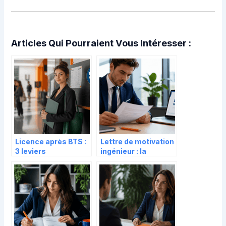
Articles Qui Pourraient Vous Intéresser :
Licence après BTS :
Lettre de motivation
3 leviers
ingénieur : la
stratégiques pour
méthode pour
réussir votre
transformer votre
admission
expertise en
universitaire
entretien