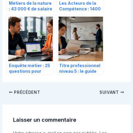
Métiers de la nature
Les Acteurs de la
: 43 000 € de salaire
Compétence : 1400
moyen et 5 filières
entreprises au
qui recrutent
service du capital
humain et de la RSE
Enquête métier : 25
Titre professionnel
questions pour
niveau 5 : le guide
valider votre
complet pour valider
reconversion
un Bac+2 et booster
professionnelle
votre carrière
PRÉCÉDENT
SUIVANT
Laisser un commentaire