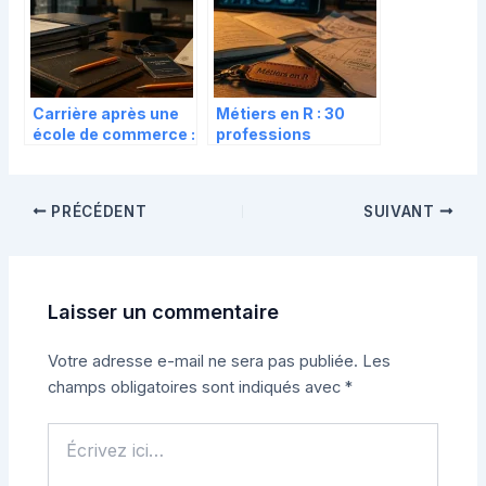
Carrière après une
Métiers en R : 30
école de commerce :
professions
4 secteurs porteurs
classées par
et stratégies pour
secteur pour votre
réussir
orientation
PRÉCÉDENT
SUIVANT
Laisser un commentaire
Votre adresse e-mail ne sera pas publiée.
Les
champs obligatoires sont indiqués avec
*
Écrivez
ici…