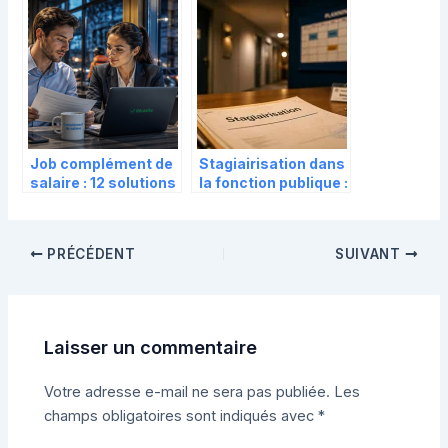
compétences et
et 4 méthodes pour
quelle rémunération
dompter la logique
?
Job complément de
Stagiairisation dans
salaire : 12 solutions
la fonction publique :
concrètes et le
1 an pour convaincre
cadre légal pour
et 3 issues
arrondir ses fins de
possibles
PRÉCÉDENT
SUIVANT
mois
Laisser un commentaire
Votre adresse e-mail ne sera pas publiée.
Les
champs obligatoires sont indiqués avec
*