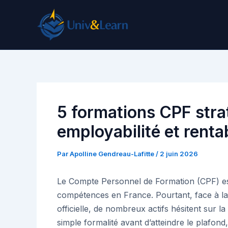
Aller
au
contenu
5 formations CPF stra
employabilité et rentab
Par
Apolline Gendreau-Lafitte
/
2 juin 2026
Le Compte Personnel de Formation (CPF) est
compétences en France. Pourtant, face à la 
officielle, de nombreux actifs hésitent sur la
simple formalité avant d’atteindre le plafo