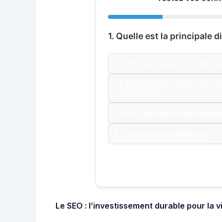
1. Quelle est la principale 
Le SEO est payant, le SEA es
Le SEO repose sur le trafic 
publicitaires
Le SEO concerne les réseaux
Il n'y a aucune différence
Le SEO : l’investissement durable pour la vis