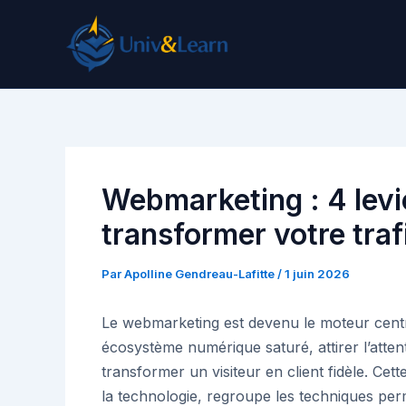
Aller
au
contenu
Webmarketing : 4 levi
transformer votre traf
Par
Apolline Gendreau-Lafitte
/
1 juin 2026
Le webmarketing est devenu le moteur centr
écosystème numérique saturé, attirer l’attenti
transformer un visiteur en client fidèle. Cett
la technologie, regroupe les techniques per