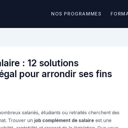
NOS PROGRAMMES
FORM
aire : 12 solutions
égal pour arrondir ses fins
nombreux salariés, étudiants ou retraités cherchent des
hat. Trouver un
job complément de salaire
est une
xibilité, rentabilité et respect de la législation. Que vous