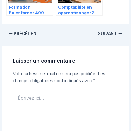
Formation
Comptabilité en
Salesforce : 400
apprentissage : 3
heures et une
ans d’études
certification pour
financées et 4
décrocher un CDI à
étapes pour
PRÉCÉDENT
SUIVANT
36K€
décrocher votre
contrat
Laisser un commentaire
Votre adresse e-mail ne sera pas publiée.
Les
champs obligatoires sont indiqués avec
*
Écrivez
ici…