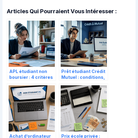
Articles Qui Pourraient Vous Intéresser :
APL étudiant non
Prêt étudiant Crédit
boursier : 4 critères
Mutuel : conditions,
qui font varier votre
taux zéro et
aide de 100 à 150 €
modalités de
financement
Achat d’ordinateur
Prix école privée :