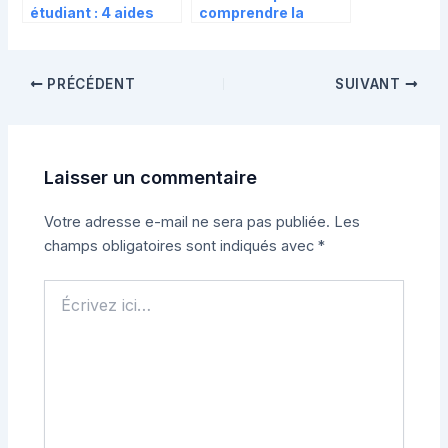
étudiant : 4 aides
comprendre la
cumulables pour
réalité des coûts, du
financer votre
primaire au lycée
équipement sans
PRÉCÉDENT
SUIVANT
vous ruiner
Laisser un commentaire
Votre adresse e-mail ne sera pas publiée.
Les
champs obligatoires sont indiqués avec
*
Écrivez
ici…