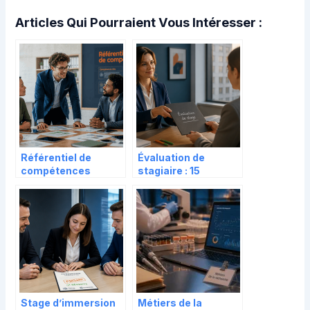
Articles Qui Pourraient Vous Intéresser :
Référentiel de
Évaluation de
compétences
stagiaire : 15
enseignant : 14
modèles de
points communs, 5
commentaires pour
spécificités et 1
un feedback
cadre de carrière
constructif
Stage d’immersion
Métiers de la