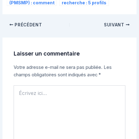
(PMSMP) : comment
recherche : 5 profils
sécuriser vos droits
clés pour
et votre
transformer une
rémunération
idée en innovation
PRÉCÉDENT
SUIVANT
Laisser un commentaire
Votre adresse e-mail ne sera pas publiée.
Les
champs obligatoires sont indiqués avec
*
Écrivez
ici…