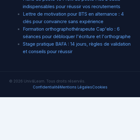
indispensables pour réussir vos recrutements
Lettre de motivation pour BTS en alternance : 4
clés pour convaincre sans expérience
Formation orthographothérapeute Cap'elo : 6
séances pour débloquer l'écriture et l'orthographe
Stage pratique BAFA : 14 jours, règles de validation
et conseils pour réussir
© 2026 Univ&Learn. Tous droits réservés.
Confidentialité
Mentions Légales
Cookies