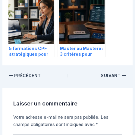
administratives
expertise en ligne
fatales à éviter
5 formations CPF
Master ou Mastère :
stratégiques pour
3 critères pour
booster votre
choisir le diplôme
employabilité et
adapté à votre projet
rentabiliser votre
PRÉCÉDENT
SUIVANT
solde
Laisser un commentaire
Votre adresse e-mail ne sera pas publiée.
Les
champs obligatoires sont indiqués avec
*