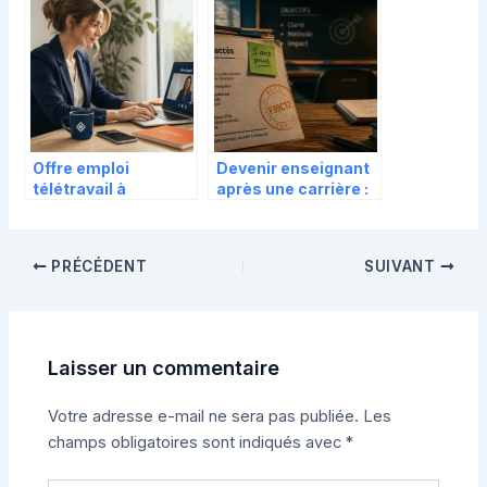
qui recrutent
service du capital
humain et de la RSE
Offre emploi
Devenir enseignant
télétravail à
après une carrière :
domicile : 3 filtres
voies d’accès,
pour débusquer le
concours et
vrai « full remote »
valorisation de votre
PRÉCÉDENT
SUIVANT
expérience
Laisser un commentaire
Votre adresse e-mail ne sera pas publiée.
Les
champs obligatoires sont indiqués avec
*