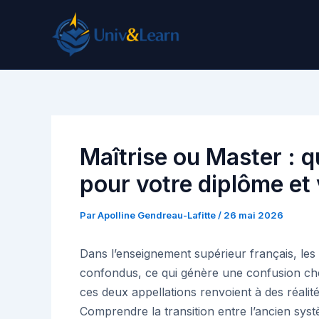
Aller
au
contenu
Maîtrise ou Master : q
pour votre diplôme et 
Par
Apolline Gendreau-Lafitte
/
26 mai 2026
Dans l’enseignement supérieur français, les
confondus, ce qui génère une confusion che
ces deux appellations renvoient à des réalité
Comprendre la transition entre l’ancien syst