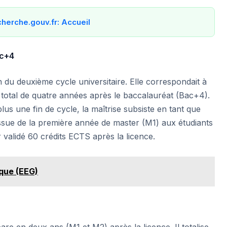
erche.gouv.fr: Accueil
ac+4
in du deuxième cycle universitaire. Elle correspondait à
n total de quatre années après le baccalauréat (Bac+4).
plus une fin de cycle, la maîtrise subsiste en tant que
l’issue de la première année de master (M1) aux étudiants
 validé 60 crédits ECTS après la licence.
ique (EEG)
are en deux ans (M1 et M2) après la licence. Il totalise