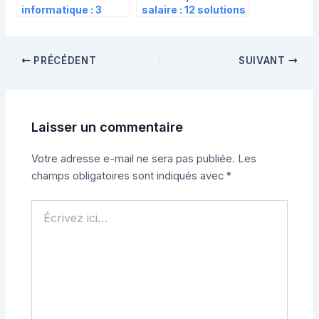
informatique : 3
salaire : 12 solutions
règles d’or pour
concrètes et le
sécuriser vos
cadre légal pour
revenus et éviter les
arrondir ses fins de
PRÉCÉDENT
SUIVANT
arnaques
mois
Laisser un commentaire
Votre adresse e-mail ne sera pas publiée.
Les
champs obligatoires sont indiqués avec
*
Écrivez
ici…