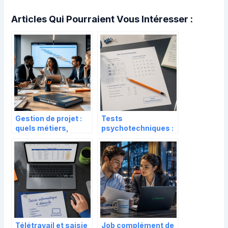
Articles Qui Pourraient Vous Intéresser :
Gestion de projet :
Tests
quels métiers,
psychotechniques :
quelles
98,2 % de réussite
compétences et
et 4 méthodes pour
quelle rémunération
dompter la logique
?
Télétravail et saisie
Job complément de